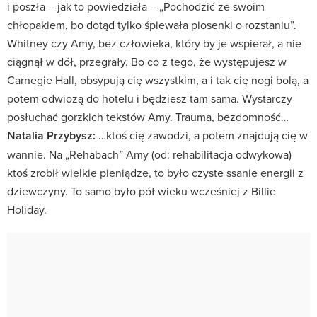
i poszła – jak to powiedziała – „Pochodzić ze swoim
chłopakiem, bo dotąd tylko śpiewała piosenki o rozstaniu”.
Whitney czy Amy, bez człowieka, który by je wspierał, a nie
ciągnął w dół, przegrały. Bo co z tego, że występujesz w
Carnegie Hall, obsypują cię wszystkim, a i tak cię nogi bolą, a
potem odwiozą do hotelu i będziesz tam sama. Wystarczy
posłuchać gorzkich tekstów Amy. Trauma, bezdomność…
Natalia Przybysz:
…ktoś cię zawodzi, a potem znajdują cię w
wannie. Na „Rehabach” Amy (od: rehabilitacja odwykowa)
ktoś zrobił wielkie pieniądze, to było czyste ssanie energii z
dziewczyny. To samo było pół wieku wcześniej z Billie
Holiday.