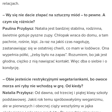
relacjach.
– Wy się nie dacie złapać na sztuczny miód – to pewne. A
czym się różnicie?
Paulina Przybysz:
Natalia jest bardziej stabilna, rodzinna,
świetnie gotuje pyszne zupy. Chłopak wraca do domu, a tam
pachnie, rośnie, kipi. Ja raz na jakiś czas nagotuję,
zastanawiając się w ostatniej chwili, co mam w lodówce. Ona
wypełnia półki, „żeby było na zapas”. Rozumiem, bo jak jest
głodna, ciężko z nią nawiązać kontakt. Więc dba o siebie i o
kondycję.
– Obie jesteście restrykcyjnymi wegetariankami, bo owoce
morza ani ryby nie wchodzą w grę. Od kiedy?
Natalia Przybysz:
Od dawna, od trzeciej i piątej klasy szkoły
podstawowej. Jakiś rok temu spróbowałyśmy weganizmu,
ale w pierwszych i obecnej ciąży weszłyśmy w jajka