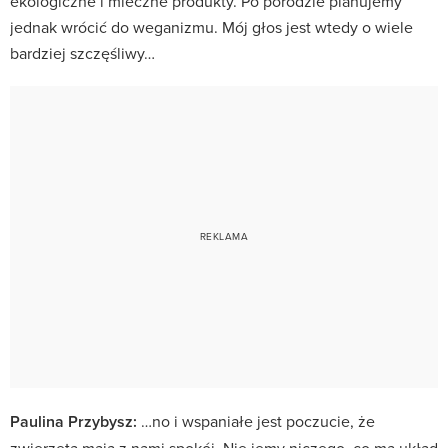
ekologiczne i mleczne produkty. Po porodzie planujemy
jednak wrócić do weganizmu. Mój głos jest wtedy o wiele
bardziej szczęśliwy…
Paulina Przybysz:
…no i wspaniałe jest poczucie, że
zwierzęta mają z nami spokój. Nie jemy niczego, co ma układ