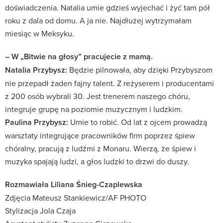
doświadczenia. Natalia umie gdzieś wyjechać i żyć tam pół
roku z dala od domu. A ja nie. Najdłużej wytrzymałam
miesiąc w Meksyku.
– W „Bitwie na głosy” pracujecie z mamą.
Natalia Przybysz:
Będzie pilnowała, aby dzięki Przybyszom
nie przepadł żaden fajny talent. Z reżyserem i producentami
z 200 osób wybrali 30. Jest trenerem naszego chóru,
integruje grupę na poziomie muzycznym i ludzkim.
Paulina Przybysz:
Umie to robić. Od lat z ojcem prowadzą
warsztaty integrujące pracowników firm poprzez śpiew
chóralny, pracują z ludźmi z Monaru. Wierzą, że śpiew i
muzyka spajają ludzi, a głos ludzki to drzwi do duszy.
Rozmawiała Liliana Śnieg-Czaplewska
Zdjęcia Mateusz Stankiewicz/AF PHOTO
Stylizacja Jola Czaja