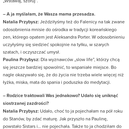
„Wstawaj, szoruj”.
– A ja myślałam, że Wasza mama przesadza.
Natalia Przybysz:
Jeździłyśmy też do Falenicy na tak zwane
odosobnienia mnisie do ośrodka w tradycji koreańskiego
zen, którego opatem jest Aleksandra Porter. W odosobnieniu
uczyłyśmy się siedzieć spokojnie na tyłku, w szarych
szatach, i oczyszczać umysł.
Paulina Przybysz:
Dla wyznawców „slow life”, którzy chcą
się jeszcze bardziej spowolnić, to wspaniałe miejsce. Bo
nagle okazywało się, że do życia nie trzeba wiele więcej niż
łyżka, miska, mata do spania i poduszka do medytacji.
– Rodzice traktowali Was jednakowo? Udało się uniknąć
siostrzanej zazdrości?
Natalia Przybysz:
Udało, choć to ja pojechałam na pół roku
do Stanów, by zdać maturę. Jak przyszło na Paulinę,
powstało Sistars i… nie pojechała. Także to ja chodziłam do