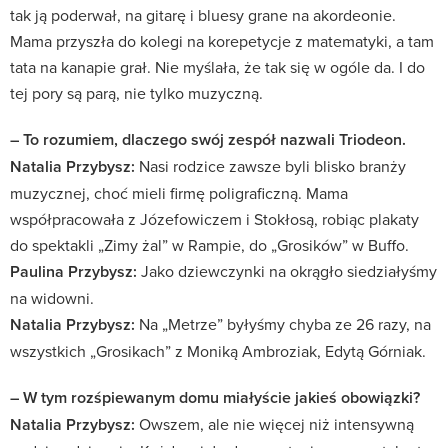
tak ją poderwał, na gitarę i bluesy grane na akordeonie.
Mama przyszła do kolegi na korepetycje z matematyki, a tam
tata na kanapie grał. Nie myślała, że tak się w ogóle da. I do
tej pory są parą, nie tylko muzyczną.
– To rozumiem, dlaczego swój zespół nazwali Triodeon.
Natalia Przybysz:
Nasi rodzice zawsze byli blisko branży
muzycznej, choć mieli firmę poligraficzną. Mama
współpracowała z Józefowiczem i Stokłosą, robiąc plakaty
do spektakli „Zimy żal” w Rampie, do „Grosików” w Buffo.
Paulina Przybysz:
Jako dziewczynki na okrągło siedziałyśmy
na widowni.
Natalia Przybysz:
Na „Metrze” byłyśmy chyba ze 26 razy, na
wszystkich „Grosikach” z Moniką Ambroziak, Edytą Górniak.
– W tym rozśpiewanym domu miałyście jakieś obowiązki?
Natalia Przybysz:
Owszem, ale nie więcej niż intensywną