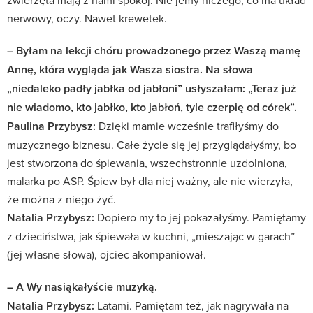
nerwowy, oczy. Nawet krewetek.
– Byłam na lekcji chóru prowadzonego przez Waszą mamę
Annę, która wygląda jak Wasza siostra. Na słowa
„niedaleko padły jabłka od jabłoni” usłyszałam: „Teraz już
nie wiadomo, kto jabłko, kto jabłoń, tyle czerpię od córek”.
Paulina Przybysz:
Dzięki mamie wcześnie trafiłyśmy do
muzycznego biznesu. Całe życie się jej przyglądałyśmy, bo
jest stworzona do śpiewania, wszechstronnie uzdolniona,
malarka po ASP. Śpiew był dla niej ważny, ale nie wierzyła,
że można z niego żyć.
Natalia Przybysz:
Dopiero my to jej pokazałyśmy. Pamiętamy
z dzieciństwa, jak śpiewała w kuchni, „mieszając w garach”
(jej własne słowa), ojciec akompaniował.
– A Wy nasiąkałyście muzyką.
Natalia Przybysz:
Latami. Pamiętam też, jak nagrywała na