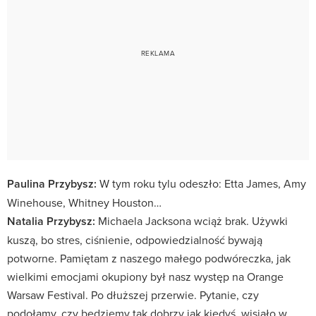
Paulina Przybysz:
W tym roku tylu odeszło: Etta James, Amy
Winehouse, Whitney Houston…
Natalia Przybysz:
Michaela Jacksona wciąż brak. Używki
kuszą, bo stres, ciśnienie, odpowiedzialność bywają
potworne. Pamiętam z naszego małego podwóreczka, jak
wielkimi emocjami okupiony był nasz występ na Orange
Warsaw Festival. Po dłuższej przerwie. Pytanie, czy
podołamy, czy będziemy tak dobrzy jak kiedyś, wisiało w