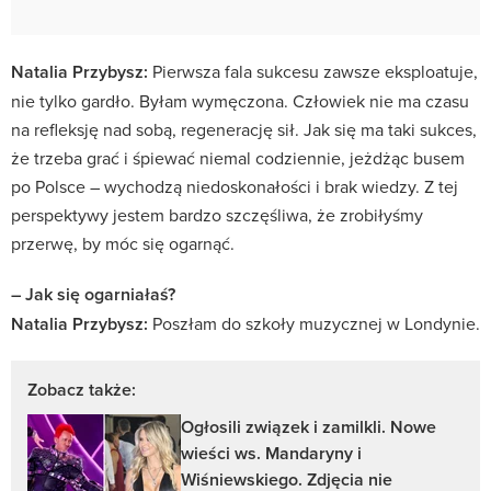
Natalia Przybysz:
Pierwsza fala sukcesu zawsze eksploatuje,
nie tylko gardło. Byłam wymęczona. Człowiek nie ma czasu
na refleksję nad sobą, regenerację sił. Jak się ma taki sukces,
że trzeba grać i śpiewać niemal codziennie, jeżdżąc busem
po Polsce – wychodzą niedoskonałości i brak wiedzy. Z tej
perspektywy jestem bardzo szczęśliwa, że zrobiłyśmy
przerwę, by móc się ogarnąć.
– Jak się ogarniałaś?
Natalia Przybysz:
Poszłam do szkoły muzycznej w Londynie.
Zobacz także:
Ogłosili związek i zamilkli. Nowe
wieści ws. Mandaryny i
Wiśniewskiego. Zdjęcia nie