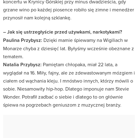
koncertu w Krynicy Górskiej przy minus dwadzieścia, gdy
grzane wino po każdej piosence robiło się zimne i menedżer
przynosił nam kolejną szklankę.
– Jak się ustrzegłyście przed używkami, narkotykami?
Paulina Przybysz:
Dzięki mamie śpiewamy na Wigiliach w
Monarze chyba z dziesięć lat. Byłyśmy wcześnie obeznane z
tematem.
Natalia Przybysz:
Pamiętam chłopaka, miał 22 lata, a
wyglądał na 16. Miły, fajny, ale ze zdewastowanym mózgiem i
ciałem od wąchania kleju. I mnóstwo innych, którzy mówili o
sobie. Niesamowity hip-hop. Dlatego imponuje nam Stevie
Wonder. Potrafił zadbać o siebie i dlatego to on głównie
śpiewa na pogrzebach geniuszom z muzycznej branży.