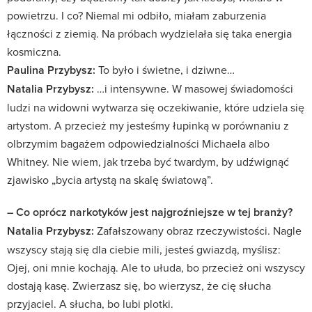
powietrzu. I co? Niemal mi odbiło, miałam zaburzenia
łączności z ziemią. Na próbach wydzielała się taka energia
kosmiczna.
Paulina Przybysz:
To było i świetne, i dziwne…
Natalia Przybysz:
…i intensywne. W masowej świadomości
ludzi na widowni wytwarza się oczekiwanie, które udziela się
artystom. A przecież my jesteśmy łupinką w porównaniu z
olbrzymim bagażem odpowiedzialności Michaela albo
Whitney. Nie wiem, jak trzeba być twardym, by udźwignąć
zjawisko „bycia artystą na skalę światową”.
– Co oprócz narkotyków jest najgroźniejsze w tej branży?
Natalia Przybysz:
Zafałszowany obraz rzeczywistości. Nagle
wszyscy stają się dla ciebie mili, jesteś gwiazdą, myślisz:
Ojej, oni mnie kochają. Ale to ułuda, bo przecież oni wszyscy
dostają kasę. Zwierzasz się, bo wierzysz, że cię słucha
przyjaciel. A słucha, bo lubi plotki.