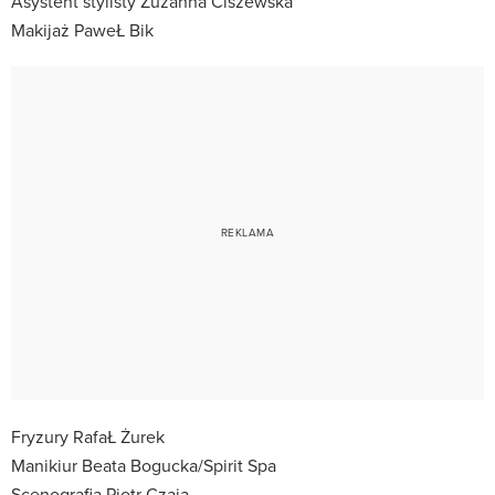
Asystent stylisty Zuzanna Ciszewska
Makijaż PaweŁ Bik
Fryzury RafaŁ Żurek
Manikiur Beata Bogucka/Spirit Spa
Scenografia Piotr Czaja