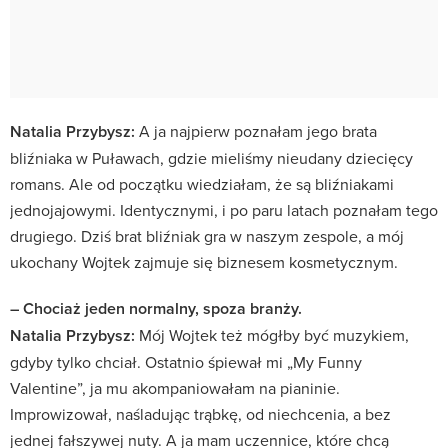
Natalia Przybysz:
A ja najpierw poznałam jego brata
bliźniaka w Puławach, gdzie mieliśmy nieudany dziecięcy
romans. Ale od początku wiedziałam, że są bliźniakami
jednojajowymi. Identycznymi, i po paru latach poznałam tego
drugiego. Dziś brat bliźniak gra w naszym zespole, a mój
ukochany Wojtek zajmuje się biznesem kosmetycznym.
– Chociaż jeden normalny, spoza branży.
Natalia Przybysz:
Mój Wojtek też mógłby być muzykiem,
gdyby tylko chciał. Ostatnio śpiewał mi „My Funny
Valentine”, ja mu akompaniowałam na pianinie.
Improwizował, naśladując trąbkę, od niechcenia, a bez
jednej fałszywej nuty. A ja mam uczennice, które chcą