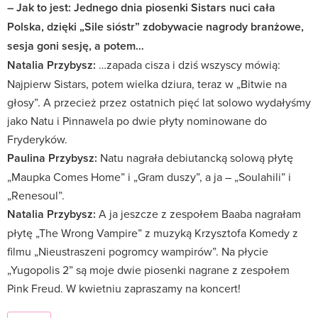
– Jak to jest: Jednego dnia piosenki Sistars nuci cała
Polska, dzięki „Sile sióstr” zdobywacie nagrody branżowe,
sesja goni sesję, a potem…
Natalia Przybysz:
…zapada cisza i dziś wszyscy mówią:
Najpierw Sistars, potem wielka dziura, teraz w „Bitwie na
głosy”. A przecież przez ostatnich pięć lat solowo wydałyśmy
jako Natu i Pinnawela po dwie płyty nominowane do
Fryderyków.
Paulina Przybysz:
Natu nagrała debiutancką solową płytę
„Maupka Comes Home” i „Gram duszy”, a ja – „Soulahili” i
„Renesoul”.
Natalia Przybysz:
A ja jeszcze z zespołem Baaba nagrałam
płytę „The Wrong Vampire” z muzyką Krzysztofa Komedy z
filmu „Nieustraszeni pogromcy wampirów”. Na płycie
„Yugopolis 2” są moje dwie piosenki nagrane z zespołem
Pink Freud. W kwietniu zapraszamy na koncert!