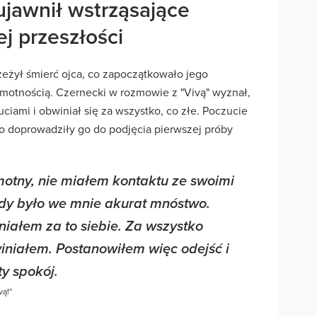
ujawnił wstrząsające
j przeszłości
zeżył śmierć ojca, co zapoczątkowało jego
motnością. Czernecki w rozmowie z "Vivą" wyznał,
zuciami i obwiniał się za wszystko, co złe. Poczucie
o doprowadziły go do podjęcia pierwszej próby
otny, nie miałem kontaktu ze swoimi
dy było we mnie akurat mnóstwo.
niałem za to siebie. Za wszystko
bwiniałem. Postanowiłem więc odejść i
ty spokój.
ą!''