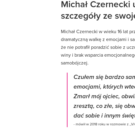
Michał Czernecki 
szczegóły ze swoje
Michał Czernecki w wieku 16 lat pr
dramatyczną walkę z emocjami i sa
że nie potrafił poradzić sobie z uc
winy i brak wsparcia emocjonalneg
samobójczej.
Czułem się bardzo sam
emocjami, których wte
Zmarł mój ojciec, obwi
zresztą, co złe, się o
dać sobie i innym świę
- mówił w 2018 roku w rozmowie z ,,Viv