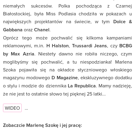
niemałych sukcesów. Polka pochodząca z Czarnej
Białostockiej, była Miss Podlasia chodziła w pokazach u
największych projektantów na świecie, w tym
Dolce &
Gabbana
oraz
Chanel
.
Oprócz tego może pochwalić się kilkoma kampaniami
reklamowymi, m.in.
H Halston
,
Trussardi Jeans
, czy
BCBG
by Max Azria
. Niestety dawno nie robiła niczego, czym
moglibyśmy się pochwalić, a tu niespodzianka! Marlena
Szoka pojawiła się na okładce styczniowego włoskiego
magazynu modowego
D Magazine
, ekskluzywnego dodatku
o stylu i modzie do dziennika
La Republica
. Mamy nadzieję,
że nie jest to ostatnie słowo tej pięknej 25 latki...
WIDEO
…
Zobaczcie Marlenę Szokę i jej pracę: