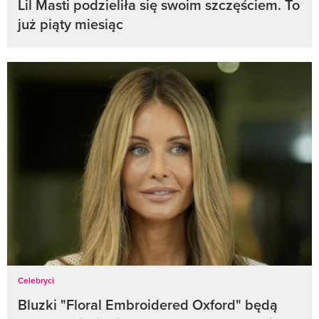
Lil Masti podzieliła się swoim szczęściem. To
już piąty miesiąc
Celebryci
Bluzki "Floral Embroidered Oxford" będą