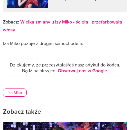
Zobacz:
Wielka zmiany u Izy Miko - ścięła i przefarbowała
włosy
Iza Miko pozuje z drogim samochodem:
Dziękujemy, że przeczytałaś/eś nasz artykuł do końca.
Bądź na bieżąco!
Obserwuj nas w Google
.
Iza Miko
Zobacz także