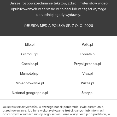
Dalsze rozpowszechnianie tekstów, zdjęć i materiałów wideo
opublikowanych w serwisie w całości lub w części wymaga
uprzedniej zgody wydawcy.
©BURDA MEDIA POLSKA SP. Z O. O. 2026
Elle.pl
Polki.pl
Glamour.pl
Kobieta.pl
Cocolita.pl
Przyslijprzepis.pl
Mamotoja.pl
Viva.pl
Mojegotowanie.pl
Wizaz.pl
National-geographic.pl
Story.pl
Jakiekolwiek aktywności, w szczególności: pobieranie, zwielokrotnianie,
przechowywanie, lub inne wykorzystywanie treści, danych lub informacji
dostępnych w ramach niniejszego serwisu oraz wszystkich jego podstron, w