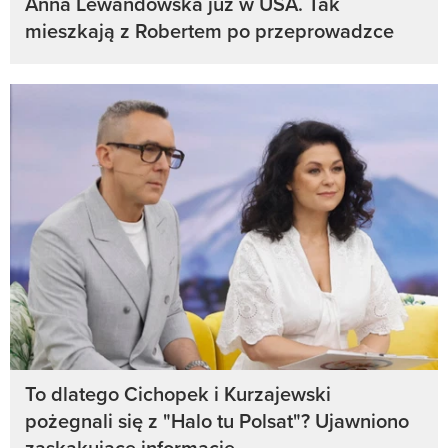
Anna Lewandowska już w USA. Tak
mieszkają z Robertem po przeprowadzce
To dlatego Cichopek i Kurzajewski
pożegnali się z "Halo tu Polsat"? Ujawniono
zaskakujące informacje