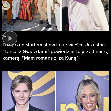
Wideo
Tuż przed startem show takie wieści. Uczestnik
"Tańca z Gwiazdami" powiedział to przed naszą
kamerą: "Mam romans z Izą Kuną"