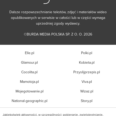
Dalsze rozpowszechnianie tekstów, zdjęć i materiałów wideo
opublikowanych w serwisie w całości lub w części wymaga
uprzedniej zgody wydawcy.
©BURDA MEDIA POLSKA SP. Z O. O. 2026
Elle.pl
Polki.pl
Glamour.pl
Kobieta.pl
Cocolita.pl
Przyslijprzepis.pl
Mamotoja.pl
Viva.pl
Mojegotowanie.pl
Wizaz.pl
National-geographic.pl
Story.pl
Jakiekolwiek aktywności, w szczególności: pobieranie, zwielokrotnianie,