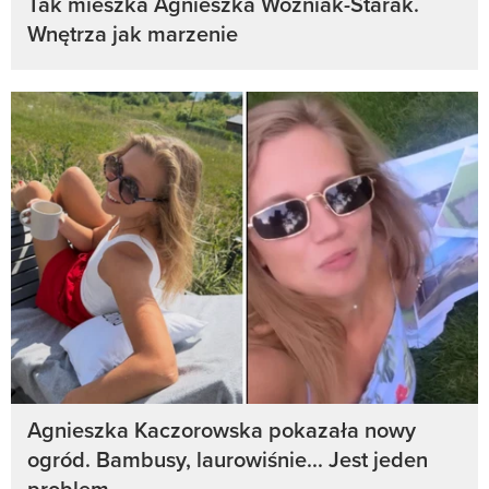
Tak mieszka Agnieszka Woźniak-Starak.
Wnętrza jak marzenie
Agnieszka Kaczorowska pokazała nowy
ogród. Bambusy, laurowiśnie... Jest jeden
problem