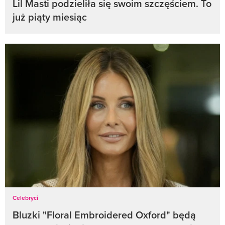
Lil Masti podzieliła się swoim szczęściem. To
już piąty miesiąc
Celebryci
Bluzki "Floral Embroidered Oxford" będą