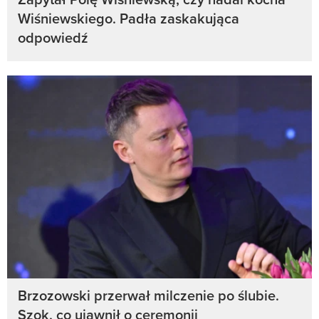
Wiśniewskiego. Padła zaskakująca
odpowiedź
Brzozowski przerwał milczenie po ślubie.
Szok, co ujawnił o ceremonii