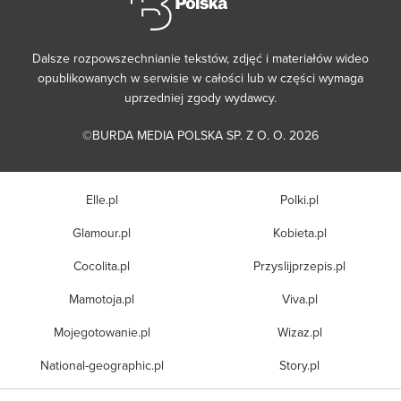
Dalsze rozpowszechnianie tekstów, zdjęć i materiałów wideo
opublikowanych w serwisie w całości lub w części wymaga
uprzedniej zgody wydawcy.
©BURDA MEDIA POLSKA SP. Z O. O. 2026
Elle.pl
Polki.pl
Glamour.pl
Kobieta.pl
Cocolita.pl
Przyslijprzepis.pl
Mamotoja.pl
Viva.pl
Mojegotowanie.pl
Wizaz.pl
National-geographic.pl
Story.pl