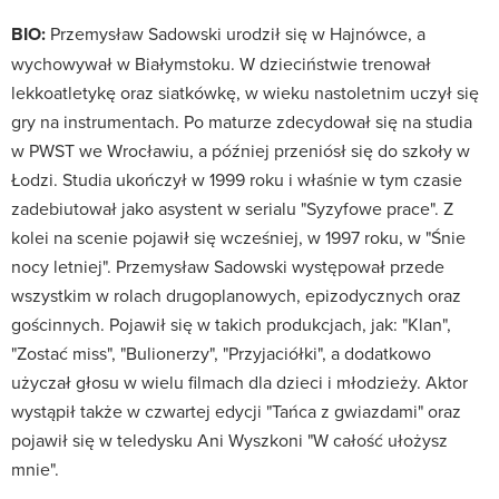
BIO:
Przemysław Sadowski urodził się w Hajnówce, a
wychowywał w Białymstoku. W dzieciństwie trenował
lekkoatletykę oraz siatkówkę, w wieku nastoletnim uczył się
gry na instrumentach. Po maturze zdecydował się na studia
w PWST we Wrocławiu, a później przeniósł się do szkoły w
Łodzi. Studia ukończył w 1999 roku i właśnie w tym czasie
zadebiutował jako asystent w serialu "Syzyfowe prace". Z
kolei na scenie pojawił się wcześniej, w 1997 roku, w "Śnie
nocy letniej". Przemysław Sadowski występował przede
wszystkim w rolach drugoplanowych, epizodycznych oraz
gościnnych. Pojawił się w takich produkcjach, jak: "Klan",
"Zostać miss", "Bulionerzy", "Przyjaciółki", a dodatkowo
użyczał głosu w wielu filmach dla dzieci i młodzieży. Aktor
wystąpił także w czwartej edycji "Tańca z gwiazdami" oraz
pojawił się w teledysku Ani Wyszkoni "W całość ułożysz
mnie".