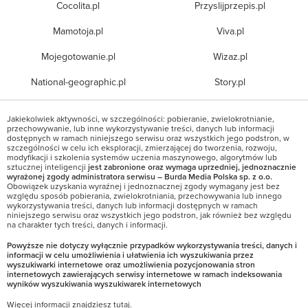
Cocolita.pl
Przyslijprzepis.pl
Mamotoja.pl
Viva.pl
Mojegotowanie.pl
Wizaz.pl
National-geographic.pl
Story.pl
Jakiekolwiek aktywności, w szczególności: pobieranie, zwielokrotnianie,
przechowywanie, lub inne wykorzystywanie treści, danych lub informacji
dostępnych w ramach niniejszego serwisu oraz wszystkich jego podstron, w
szczególności w celu ich eksploracji, zmierzającej do tworzenia, rozwoju,
modyfikacji i szkolenia systemów uczenia maszynowego, algorytmów lub
sztucznej inteligencji
jest zabronione oraz wymaga uprzedniej, jednoznacznie
wyrażonej zgody administratora serwisu – Burda Media Polska sp. z o.o.
Obowiązek uzyskania wyraźnej i jednoznacznej zgody wymagany jest bez
względu sposób pobierania, zwielokrotniania, przechowywania lub innego
wykorzystywania treści, danych lub informacji dostępnych w ramach
niniejszego serwisu oraz wszystkich jego podstron, jak również bez względu
na charakter tych treści, danych i informacji.
Powyższe nie dotyczy wyłącznie przypadków wykorzystywania treści, danych i
informacji w celu umożliwienia i ułatwienia ich wyszukiwania przez
wyszukiwarki internetowe oraz umożliwienia pozycjonowania stron
internetowych zawierających serwisy internetowe w ramach indeksowania
wyników wyszukiwania wyszukiwarek internetowych
Więcej informacji znajdziesz
tutaj
.