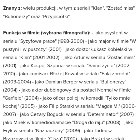
Znany z:
wielu produkcji, w tym z seriali "Klan", "Zostać miss",
"Bulionerzy" oraz "Przyjaciółki".
Funkcja w filmie (wybrana filmografia):
- jako asystent w
serialu "Syzyfowe prace" (1998-2000) - jako major w filmie "W
pustyni i w puszczy" (2001) - jako doktor Łukasz Kobielski w
serialu "Klan" (2001-2002) - jako Artur w serialu "Zostać miss"
(2001) - jako Kacper Szpunar w serialu "Samo życie" (2002-
2010) - jako komisarz Błażej Kowal w serialu "Fala zbrodni"
(2003-2004) - jako Damian Berger w serialu "Bulionerzy"
(2004) - jako aktor dubbingowy dla postaci Nermal w filmie
"Garfield" (2004) - jako oficer policji w komedii "Tylko mnie
kochaj" (2005) - jako Filip Starski w serialu "Magda M." (2006-
2007) - jako Cezary Bogucki w serialu "Determinator" (2007) -
jako Mirek w komediodramacie "Droga do raju" (2008) - jako
Eryk w serialu "Naznaczony" (2009) - jako Tadeusz
Brzozowski w filmie "Cisza" (2010) - jako Błażej w serialu