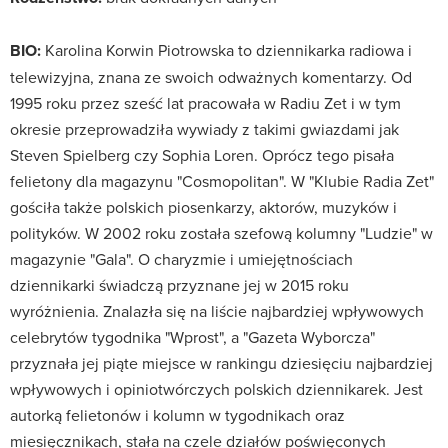
BIO:
Karolina Korwin Piotrowska to dziennikarka radiowa i
telewizyjna, znana ze swoich odważnych komentarzy. Od
1995 roku przez sześć lat pracowała w Radiu Zet i w tym
okresie przeprowadziła wywiady z takimi gwiazdami jak
Steven Spielberg czy Sophia Loren. Oprócz tego pisała
felietony dla magazynu "Cosmopolitan". W "Klubie Radia Zet"
gościła także polskich piosenkarzy, aktorów, muzyków i
polityków. W 2002 roku została szefową kolumny "Ludzie" w
magazynie "Gala". O charyzmie i umiejętnościach
dziennikarki świadczą przyznane jej w 2015 roku
wyróżnienia. Znalazła się na liście najbardziej wpływowych
celebrytów tygodnika "Wprost", a "Gazeta Wyborcza"
przyznała jej piąte miejsce w rankingu dziesięciu najbardziej
wpływowych i opiniotwórczych polskich dziennikarek. Jest
autorką felietonów i kolumn w tygodnikach oraz
miesięcznikach, stała na czele działów poświęconych