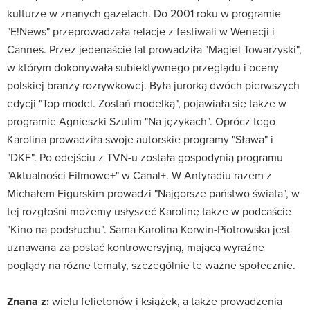
kulturze w znanych gazetach. Do 2001 roku w programie
"E!News" przeprowadzała relacje z festiwali w Wenecji i
Cannes. Przez jedenaście lat prowadziła "Magiel Towarzyski",
w którym dokonywała subiektywnego przeglądu i oceny
polskiej branży rozrywkowej. Była jurorką dwóch pierwszych
edycji "Top model. Zostań modelką", pojawiała się także w
programie Agnieszki Szulim "Na językach". Oprócz tego
Karolina prowadziła swoje autorskie programy "Sława" i
"DKF". Po odejściu z TVN-u została gospodynią programu
"Aktualności Filmowe+" w Canal+. W Antyradiu razem z
Michałem Figurskim prowadzi "Najgorsze państwo świata", w
tej rozgłośni możemy usłyszeć Karolinę także w podcaście
"Kino na podsłuchu". Sama Karolina Korwin-Piotrowska jest
uznawana za postać kontrowersyjną, mającą wyraźne
poglądy na różne tematy, szczególnie te ważne społecznie.
Znana z:
wielu felietonów i książek, a także prowadzenia